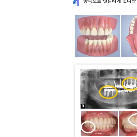
양쪽으로 엇갈리게 윗니와 