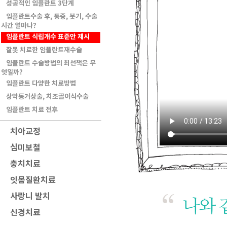
성공적인 임플란트 3단계
임플란트수술 후, 통증, 붓기, 수술
시간 얼마나?
임플란트 식립개수 표준안 제시
잘못 치료한 임플란트재수술
임플란트 수술방법의 최선책은 무
엇일까?
임플란트 다양한 치료방법
상악동거상술, 치조골이식수술
임플란트 치료 전후
치아교정
심미보철
충치치료
잇몸질환치료
사랑니 발치
나와 
신경치료