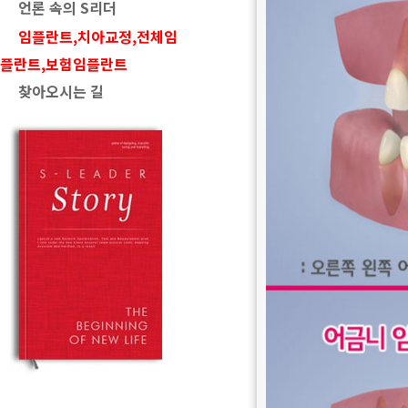
언론 속의 S리더
임플란트,치아교정,전체임
플란트,보험임플란트
찾아오시는 길