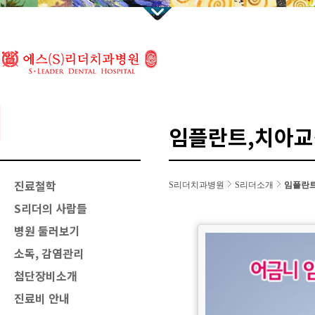
임플란트,치아교
진료철학
S리더치과병원
S리더소개
임플란트
S리더의 사람들
병원 둘러보기
소독, 감염관리
첨단장비소개
진료비 안내