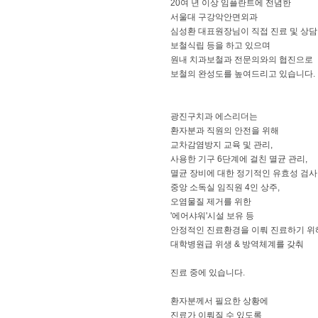
20여 년 이상 임플란트에 전념한
서울대 구강악안면외과
심성환 대표원장님이 직접 진료 및 상담
보철식립 등을 하고 있으며
원내 치과보철과 전문의와의 협진으로
보철의 완성도를 높여드리고 있습니다.
광진구치과 에스리더는
환자분과 직원의 안전을 위해
교차감염방지 교육 및 관리,
사용한 기구 6단계에 걸친 멸균 관리,
멸균 장비에 대한 정기적인 유효성 검사
중앙 소독실 임직원 4인 상주,
오염물질 제거를 위한
'에어샤워'시설 보유 등
안정적인 진료환경을 이뤄 진료하기 위
대학병원급 위생 & 방역체계를 갖춰
진료 중에 있습니다.
환자분께서 필요한 상황에
진료가 이뤄질 수 있도록