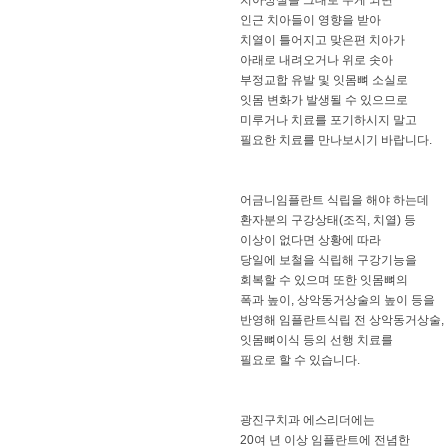
인근 치아들이 영향을 받아
치열이 틀어지고 맞은편 치아가
아래로 내려오거나 위로 솟아
부정교합 유발 및 잇몸뼈 소실로
잇몸 변화가 발생될 수 있으므로
미루거나 치료를 포기하시지 말고
필요한 치료를 만나보시기 바랍니다.
어금니임플란트 식립을 해야 하는데
환자분의 구강상태(조직, 치열) 등
이상이 없다면 상황에 따라
당일에 보철을 식립해 구강기능을
회복할 수 있으며 또한 잇몸뼈의
폭과 높이, 상악동거상술의 높이 등을
반영해 임플란트식립 전 상악동거상술,
잇몸뼈이식 등의 선행 치료를
필요로 할 수 있습니다.
광진구치과 에스리더에는
20여 년 이상 임플란트에 전념한