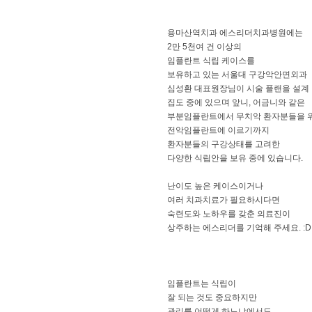
용마산역치과 에스리더치과병원에는
2만 5천여 건 이상의
임플란트 식립 케이스를
보유하고 있는 서울대 구강악안면외과
심성환 대표원장님이 시술 플랜을 설계
집도 중에 있으며 앞니, 어금니와 같은
부분임플란트에서 무치악 환자분들을 
전악임플란트에 이르기까지
환자분들의 구강상태를 고려한
다양한 식립안을 보유 중에 있습니다.
난이도 높은 케이스이거나
여러 치과치료가 필요하시다면
숙련도와 노하우를 갖춘 의료진이
상주하는 에스리더를 기억해 주세요. :D
임플란트는 식립이
잘 되는 것도 중요하지만
관리를 어떻게 하느냐에서도