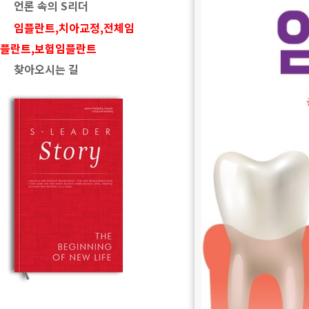
언론 속의 S리더
임플란트,치아교정,전체임
플란트,보험임플란트
찾아오시는 길