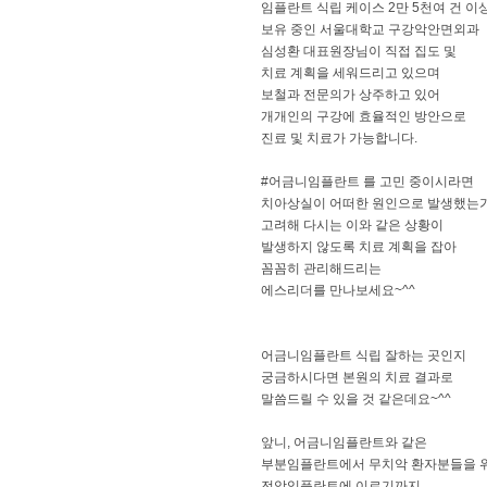
임플란트 식립 케이스 2만 5천여 건 이
보유 중인 서울대학교 구강악안면외과
심성환 대표원장님이 직접 집도 및
치료 계획을 세워드리고 있으며
보철과 전문의가 상주하고 있어
개개인의 구강에 효율적인 방안으로
진료 및 치료가 가능합니다.
#어금니임플란트 를 고민 중이시라면
치아상실이 어떠한 원인으로 발생했는
고려해 다시는 이와 같은 상황이
발생하지 않도록 치료 계획을 잡아
꼼꼼히 관리해드리는
에스리더를 만나보세요~^^
어금니임플란트 식립 잘하는 곳인지
궁금하시다면 본원의 치료 결과로
말씀드릴 수 있을 것 같은데요~^^
앞니, 어금니임플란트와 같은
부분임플란트에서 무치악 환자분들을 
전악임플란트에 이르기까지