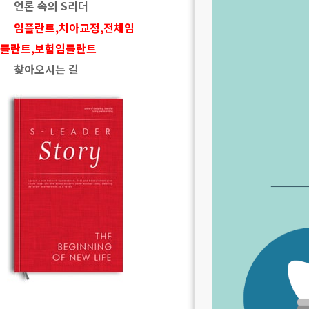
언론 속의 S리더
임플란트,치아교정,전체임
플란트,보험임플란트
찾아오시는 길