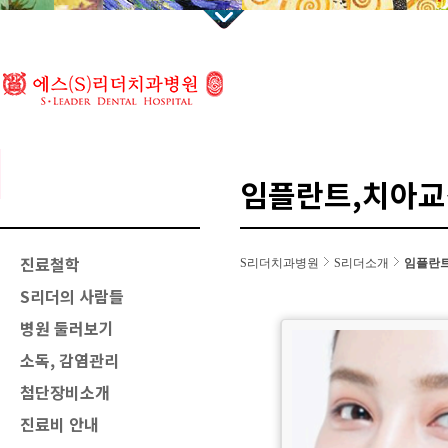
임플란트,치아교
진료철학
S리더치과병원
S리더소개
임플란트
S리더의 사람들
병원 둘러보기
소독, 감염관리
첨단장비소개
진료비 안내