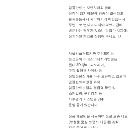
임플란트는 자연치아와 달리
신경이 없기 때문에 염증이 발생해도
환자분들께서 자각하시기 어렵습니다.
주변으로 번지고 나서야 의료기관에
방문하는 경우가 많으니 식립한 치과에
정기적인 체크를 진행해 주세요. :D
서울임플란트치과 추천드리는
송정동치과 에스리더치과병원은
원내 3D 장비, 파노라마,
구강 촬영용 카메라 등
정밀진단장비를 다수 보유하고 있으며
임플란트수명을 위해
임플란트보철의 결합력 확인 및
스케일링, 구강검진 등
사후관리 시스템을 갖춰
운영 중에 있습니다.
정품 재료만을 사용하며 진료 보증 제도
(보철물 품질 보증서 제공)를 갖춰
진료 중에 있습니다.