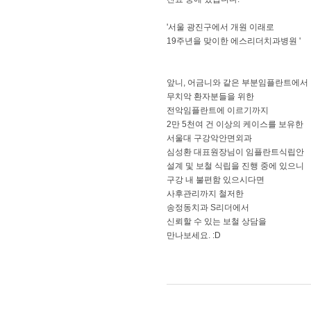
'서울 광진구에서 개원 이래로
19주년을 맞이한 에스리더치과병원 '
앞니, 어금니와 같은 부분임플란트에서
무치악 환자분들을 위한
전악임플란트에 이르기까지
2만 5천여 건 이상의 케이스를 보유한
서울대 구강악안면외과
심성환 대표원장님이 임플란트식립안
설계 및 보철 식립을 진행 중에 있으니
구강 내 불편함 있으시다면
사후관리까지 철저한
송정동치과 S리더에서
신뢰할 수 있는 보철 상담을
만나보세요. :D