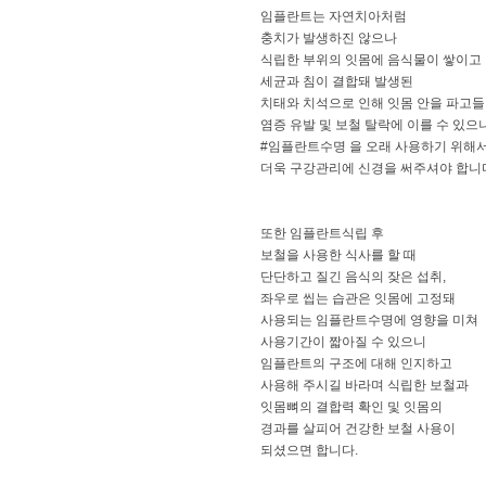
임플란트는 자연치아처럼
충치가 발생하진 않으나
식립한 부위의 잇몸에 음식물이 쌓이고
세균과 침이 결합돼 발생된
치태와 치석으로 인해 잇몸 안을 파고
염증 유발 및 보철 탈락에 이를 수 있으
#임플란트수명 을 오래 사용하기 위해
더욱 구강관리에 신경을 써주셔야 합니
또한 임플란트식립 후
보철을 사용한 식사를 할 때
단단하고 질긴 음식의 잦은 섭취,
좌우로 씹는 습관은 잇몸에 고정돼
사용되는 임플란트수명에 영향을 미쳐
사용기간이 짧아질 수 있으니
임플란트의 구조에 대해 인지하고
사용해 주시길 바라며 식립한 보철과
잇몸뼈의 결합력 확인 및 잇몸의
경과를 살피어 건강한 보철 사용이
되셨으면 합니다.