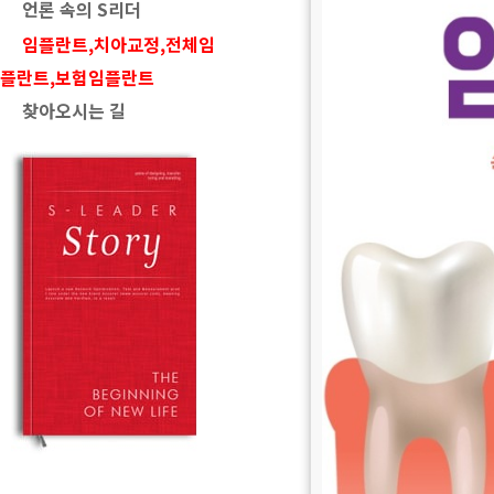
언론 속의 S리더
임플란트,치아교정,전체임
플란트,보험임플란트
찾아오시는 길