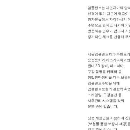
임플란트는 자연치아와 달
신경이 없기 때문에 염증이
환자분들께서 자각하시기 
주변으로 번지고 나서야 
방문하는 경우가 많으니 식
정기적인 체크를 진행해 주세
서울임플란트치과 추천드
송정동치과 에스리더치과
원내 3D 장비, 파노라마,
구강 촬영용 카메라 등
정밀진단장비를 다수 보유
임플란트수명을 위해
임플란트보철의 결합력 확인
스케일링, 구강검진 등
사후관리 시스템을 갖춰
운영 중에 있습니다.
정품 재료만을 사용하며 진
(보철물 품질 보증서 제공)
진료 중에 있습니다.