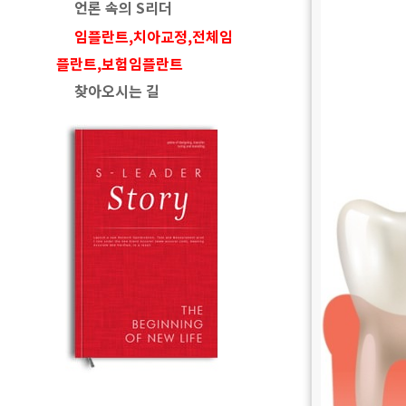
언론 속의 S리더
임플란트,치아교정,전체임
플란트,보험임플란트
찾아오시는 길