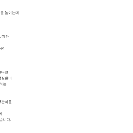
질을 높이는데
 있지만
용이
진다면
강질환이
요하는
강관리를
럼
에
습니다.