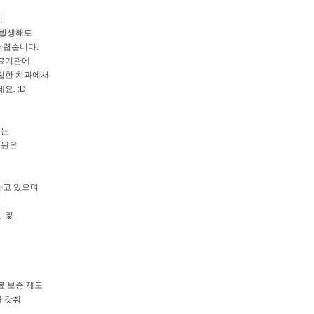
리
 발생해도
어렵습니다.
의료기관에
립한 치과에서
요. :D
리는
병원은
하고 있으며
 및
료 보증 제도
를 갖춰