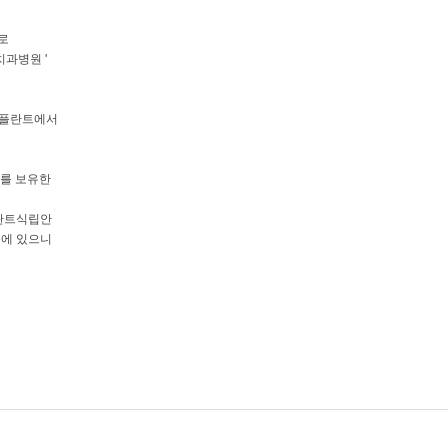
로
과병원 '
임플란트에서
지
스를 보유한
란트식립안
중에 있으니