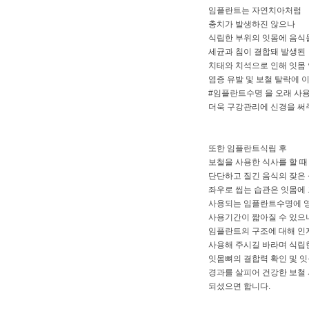
임플란트는 자연치아처럼
충치가 발생하진 않으나
식립한 부위의 잇몸에 음식
세균과 침이 결합돼 발생된
치태와 치석으로 인해 잇몸
염증 유발 및 보철 탈락에 
#임플란트수명 을 오래 사
더욱 구강관리에 신경을 써
또한 임플란트식립 후
보철을 사용한 식사를 할 때
단단하고 질긴 음식의 잦은 
좌우로 씹는 습관은 잇몸에
사용되는 임플란트수명에 
사용기간이 짧아질 수 있으
임플란트의 구조에 대해 인
사용해 주시길 바라며 식립
잇몸뼈의 결합력 확인 및 
경과를 살피어 건강한 보철
되셨으면 합니다.