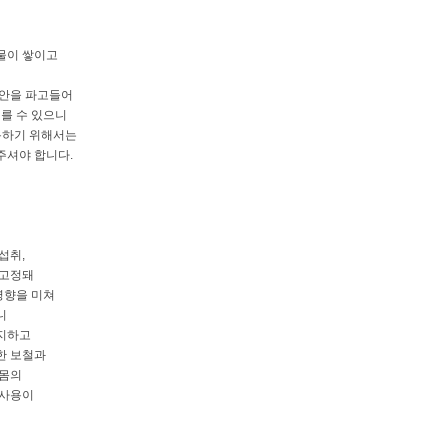
물이 쌓이고
 안을 파고들어
이를 수 있으니
용하기 위해서는
주셔야 합니다.
섭취,
 고정돼
영향을 미쳐
니
지하고
한 보철과
잇몸의
 사용이