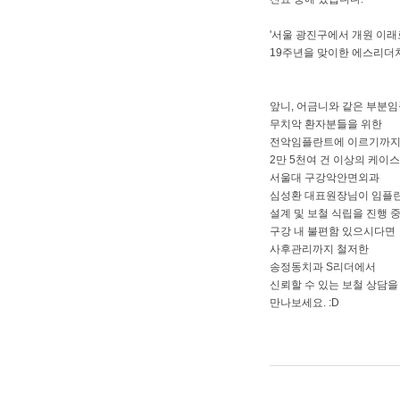
'서울 광진구에서 개원 이래
19주년을 맞이한 에스리더치
앞니, 어금니와 같은 부분
무치악 환자분들을 위한
전악임플란트에 이르기까
2만 5천여 건 이상의 케이
서울대 구강악안면외과
심성환 대표원장님이 임플
설계 및 보철 식립을 진행 
구강 내 불편함 있으시다면
사후관리까지 철저한
송정동치과 S리더에서
신뢰할 수 있는 보철 상담을
만나보세요. :D