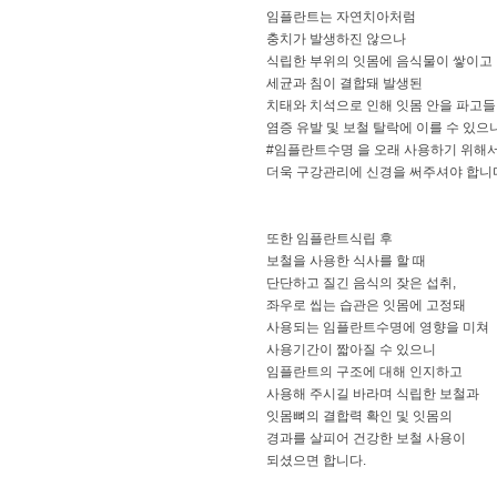
임플란트는 자연치아처럼
충치가 발생하진 않으나
식립한 부위의 잇몸에 음식물이 쌓이고
세균과 침이 결합돼 발생된
치태와 치석으로 인해 잇몸 안을 파고
염증 유발 및 보철 탈락에 이를 수 있으
#임플란트수명 을 오래 사용하기 위해
더욱 구강관리에 신경을 써주셔야 합니
또한 임플란트식립 후
보철을 사용한 식사를 할 때
단단하고 질긴 음식의 잦은 섭취,
좌우로 씹는 습관은 잇몸에 고정돼
사용되는 임플란트수명에 영향을 미쳐
사용기간이 짧아질 수 있으니
임플란트의 구조에 대해 인지하고
사용해 주시길 바라며 식립한 보철과
잇몸뼈의 결합력 확인 및 잇몸의
경과를 살피어 건강한 보철 사용이
되셨으면 합니다.