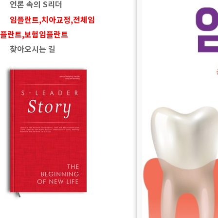
언론 속의 S리더
임플란트,치아교정,전체임
플란트,보험임플란트
찾아오시는 길