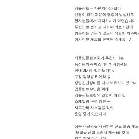
임플란트는 자연치아와 달리
신경이 없기 때문에 염증이 발생해도
환자분들께서 자각하시기 어렵습니다.
주변으로 번지고 나서야 의료기관에
방문하는 경우가 많으니 식립한 치과에
정기적인 체크를 진행해 주세요. :D
서울임플란트치과 추천드리는
송정동치과 에스리더치과병원은
원내 3D 장비, 파노라마,
구강 촬영용 카메라 등
정밀진단장비를 다수 보유하고 있으며
임플란트수명을 위해
임플란트보철의 결합력 확인 및
스케일링, 구강검진 등
사후관리 시스템을 갖춰
운영 중에 있습니다.
정품 재료만을 사용하며 진료 보증 제도
(보철물 품질 보증서 제공)를 갖춰
진료 중에 있습니다.