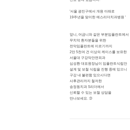
'서울 광진구에서 개원 이래로
19주년을 맞이한 에스리더치과병원 '
앞니, 어금니와 같은 부분임플란트에서
무치악 환자분들을 위한
전악임플란트에 이르기까지
2만 5천여 건 이상의 케이스를 보유한
서울대 구강악안면외과
심성환 대표원장님이 임플란트식립안
설계 및 보철 식립을 진행 중에 있으니
구강 내 불편함 있으시다면
사후관리까지 철저한
송정동치과 S리더에서
신뢰할 수 있는 보철 상담을
만나보세요. :D