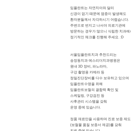
임플란트는 자연치아와 달리
신경이 없기 때문에 염증이 발생해도
환자분들께서 자각하시기 어렵습니다.
주변으로 번지고 나서야 의료기관에
방문하는 경우가 많으니 식립한 치과에
정기적인 체크를 진행해 주세요. :D
서울임플란트치과 추천드리는
송정동치과 에스리더치과병원은
원내 3D 장비, 파노라마,
구강 촬영용 카메라 등
정밀진단장비를 다수 보유하고 있으며
임플란트수명을 위해
임플란트보철의 결합력 확인 및
스케일링, 구강검진 등
사후관리 시스템을 갖춰
운영 중에 있습니다.
정품 재료만을 사용하며 진료 보증 제도
(보철물 품질 보증서 제공)를 갖춰
진료 중에 있습니다.