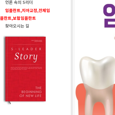
언론 속의 S리더
임플란트,치아교정,전체임
플란트,보험임플란트
찾아오시는 길