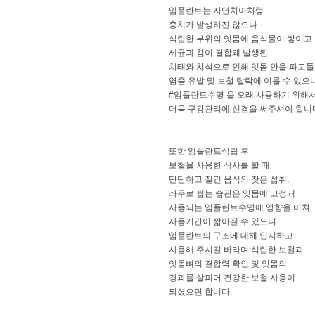
임플란트는 자연치아처럼
충치가 발생하진 않으나
식립한 부위의 잇몸에 음식물이 쌓이고
세균과 침이 결합돼 발생된
치태와 치석으로 인해 잇몸 안을 파고
염증 유발 및 보철 탈락에 이를 수 있으
#임플란트수명 을 오래 사용하기 위해
더욱 구강관리에 신경을 써주셔야 합니
또한 임플란트식립 후
보철을 사용한 식사를 할 때
단단하고 질긴 음식의 잦은 섭취,
좌우로 씹는 습관은 잇몸에 고정돼
사용되는 임플란트수명에 영향을 미쳐
사용기간이 짧아질 수 있으니
임플란트의 구조에 대해 인지하고
사용해 주시길 바라며 식립한 보철과
잇몸뼈의 결합력 확인 및 잇몸의
경과를 살피어 건강한 보철 사용이
되셨으면 합니다.