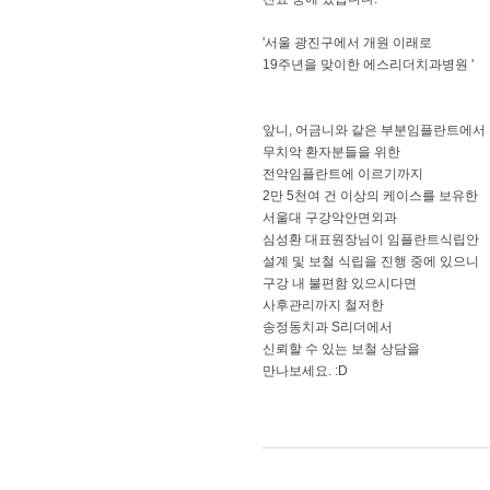
'서울 광진구에서 개원 이래로
19주년을 맞이한 에스리더치과병원 '
앞니, 어금니와 같은 부분임플란트에서
무치악 환자분들을 위한
전악임플란트에 이르기까지
2만 5천여 건 이상의 케이스를 보유한
서울대 구강악안면외과
심성환 대표원장님이 임플란트식립안
설계 및 보철 식립을 진행 중에 있으니
구강 내 불편함 있으시다면
사후관리까지 철저한
송정동치과 S리더에서
신뢰할 수 있는 보철 상담을
만나보세요. :D