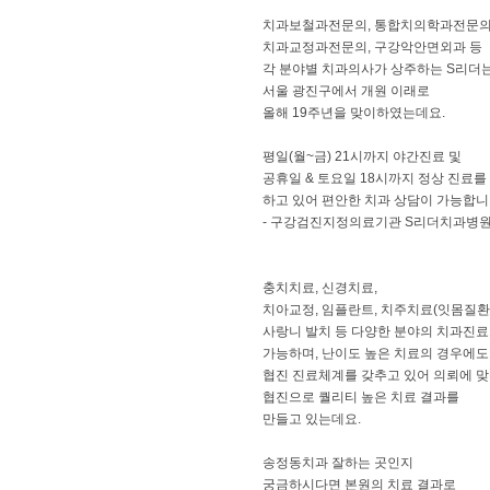
치과보철과전문의, 통합치의학과전문의
치과교정과전문의, 구강악안면외과 등
각 분야별 치과의사가 상주하는 S리더
서울 광진구에서 개원 이래로
올해 19주년을 맞이하였는데요.
평일(월~금) 21시까지 야간진료 및
공휴일 & 토요일 18시까지 정상 진료를
하고 있어 편안한 치과 상담이 가능합니
- 구강검진지정의료기관 S리더치과병
충치치료, 신경치료,
치아교정, 임플란트, 치주치료(잇몸질환)
사랑니 발치 등 다양한 분야의 치과진
가능하며, 난이도 높은 치료의 경우에도
협진 진료체계를 갖추고 있어 의뢰에 
협진으로 퀄리티 높은 치료 결과를
만들고 있는데요.
송정동치과 잘하는 곳인지
궁금하시다면 본원의 치료 결과로