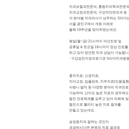
치과보철과전문의, 통합치의학과전문의
치과교정과전문의, 구강악안면외과 등
각 분야별 치과의사가 상주하는 S리더
서울 광진구에서 개원 이래로
올해 19주년을 맞이하였는데요.
평일(월~금) 21시까지 야간진료 및
공휴일 & 토요일 18시까지 정상 진료를
하고 있어 편안한 치과 상담이 가능합니
- 구강검진지정의료기관 S리더치과병
충치치료, 신경치료,
치아교정, 임플란트, 치주치료(잇몸질환)
사랑니 발치 등 다양한 분야의 치과진
가능하며, 난이도 높은 치료의 경우에도
협진 진료체계를 갖추고 있어 의뢰에 
협진으로 퀄리티 높은 치료 결과를
만들고 있는데요.
송정동치과 잘하는 곳인지
궁금하시다면 본원의 치료 결과로