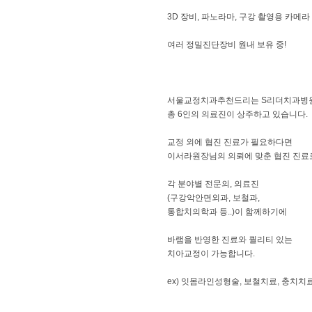
​​3D 장비, 파노라마, 구강 촬영용 카메라
여러 정밀진단장비 원내 보유 중!
​서울교정치과추천드리는 S리더치과병
총 6인의 의료진이 상주하고 있습니다.
​교정 외에 협진 진료가 필요하다면
이서라원장님의 의뢰에 맞춘 협진 진료
​각 분야별 전문의, 의료진
(구강악안면외과, 보철과,
통합치의학과 등..)이 함께하기에
바램을 반영한 진료와 퀄리티 있는
치아교정이 가능합니다.
​​ex) 잇몸라인성형술, 보철치료, 충치치료