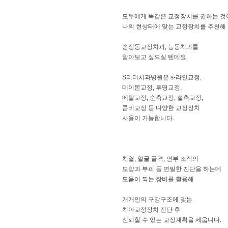
​모두에게 똑같은 교정장치를 권하는 것
나의 현상태에 맞는 교정장치를 추천해
송정동교정치과, 능동치과를
알아보고 싶으실 텐데요.
S리더치과병원은 s-라인교정,
데이몬교정, 투명교정,
메탈교정, 순측교정, 설측교정,
콤비교정 등 다양한 교정장치
사용이 가능합니다.
​​치열, 얼굴 골격, 연부 조직의
모양과 부피 등 면밀한 진단을 하는데
도움이 되는 장비를 활용해
개개인의 구강구조에 맞는
치아교정장치 진단 후
신뢰할 수 있는 교정계획을 세웁니다.